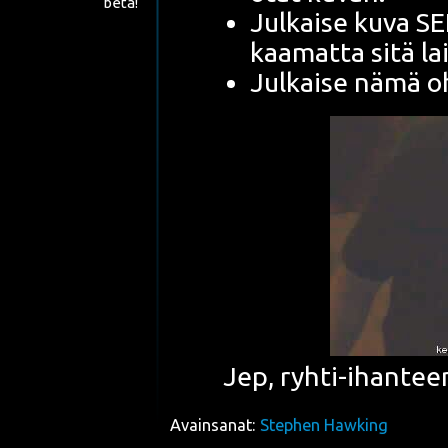
beta!
Jul­kai­se kuva 
kaa­mat­ta sitä l
Jul­kai­se nämä 
Jep, ryh­ti-ihan­tee
Avainsanat:
Stephen Hawking