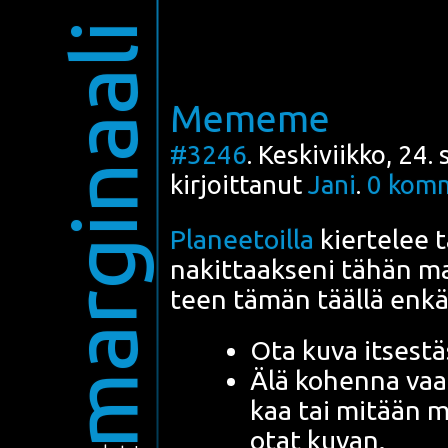
marginaali
Mememe
#3246
. Keskiviikko, 24.
kirjoittanut
Jani
.
0
komm
Pla­nee­toil­la
kier­te­lee 
nakit­taak­se­ni tähän ma
teen tämän tääl­lä enk
Ota kuva itses­tä­
Älä kohen­na vaat­
kaa tai mitään 
otat kuvan.