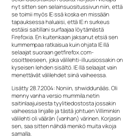
nyt sitten sen selainsuositussivun niin, että
se toimii myös IE:ssä koska en missään
tapauksessa haluaisi, että IE:n surkeus
estäisi saitillani surfaajaa löytämästä
Firefoxia. En kuitenkaan jaksanut etsiä sen
kummempaa ratkaisua kuin ohjata IE:llä
selaajat suoraan getfirefox.com-
osoitteeseen, joka välilehti-illuusiossakin on
kyseisen lehden sisältö. IE:llä selaajat vain
menettävät välilehdet siinä vaiheessa.
Lisätty 28.7.2004: Noniin, shwiddunääs. Oli
menny vanha versio mummila.netin
saitinlaajuisesta tyylitiedostosta jossakin
vaiheessa linjalle ja tästä johtuen Villiminkin
välilehti oli väärän (vanhan) värinen. Korjasin
sen, saa sitten nähdä menikö muita vikoja
samalla.