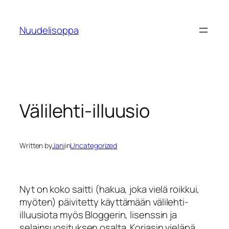
Skip
to
Nuudelisoppa
content
Välilehti-illuusio
Written by
Jani
in
Uncategorized
Nyt on koko saitti (hakua, joka vielä roikkui,
myöten) päivitetty käyttämään välilehti-
illuusiota myös Bloggerin, lisenssin ja
selainsuosituksen osalta. Korjasin vieläpä