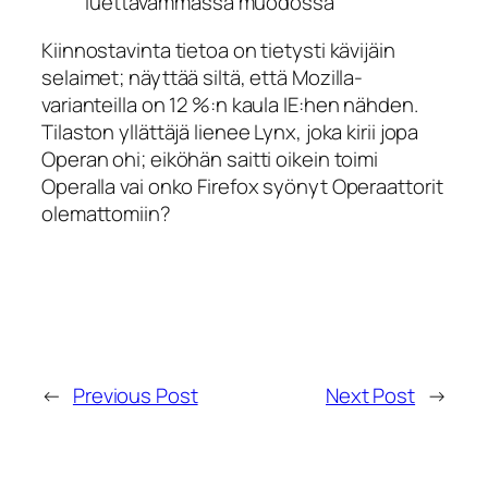
luettavammassa muodossa
Kiinnostavinta tietoa on tietysti kävijäin
selaimet; näyttää siltä, että Mozilla-
varianteilla on 12 %:n kaula IE:hen nähden.
Tilaston yllättäjä lienee Lynx, joka kirii jopa
Operan ohi; eiköhän saitti oikein toimi
Operalla vai onko Firefox syönyt Operaattorit
olemattomiin?
←
Previous Post
Next Post
→