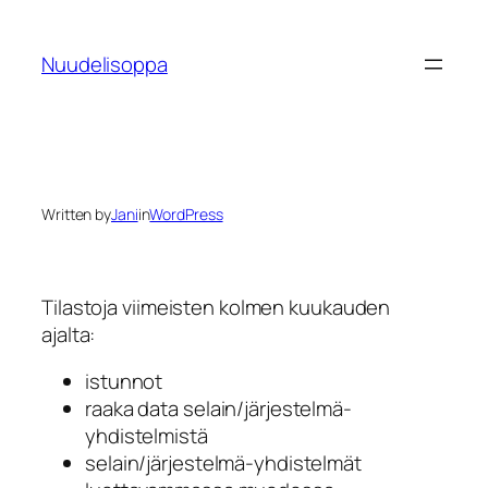
Skip
to
Nuudelisoppa
content
Written by
Jani
in
WordPress
Tilastoja viimeisten kolmen kuukauden
ajalta:
istunnot
raaka data selain/järjestelmä-
yhdistelmistä
selain/järjestelmä-yhdistelmät