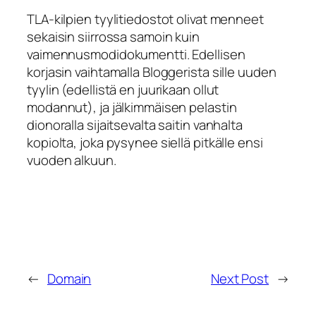
TLA-kilpien tyylitiedostot olivat menneet
sekaisin siirrossa samoin kuin
vaimennusmodidokumentti. Edellisen
korjasin vaihtamalla Bloggerista sille uuden
tyylin (edellistä en juurikaan ollut
modannut), ja jälkimmäisen pelastin
dionoralla sijaitsevalta saitin vanhalta
kopiolta, joka pysynee siellä pitkälle ensi
vuoden alkuun.
←
Domain
Next Post
→