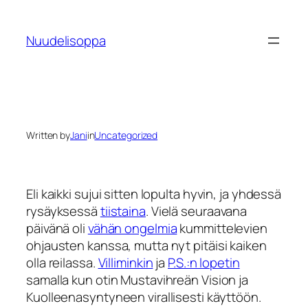
Skip
to
Nuudelisoppa
content
Written by
Jani
in
Uncategorized
Eli kaikki sujui sitten lopulta hyvin, ja yhdessä
rysäyksessä
tiistaina
. Vielä seuraavana
päivänä oli
vähän ongelmia
kummittelevien
ohjausten kanssa, mutta nyt pitäisi kaiken
olla reilassa.
Villiminkin
ja
P.S.:n lopetin
samalla kun otin Mustavihreän Vision ja
Kuolleenasyntyneen virallisesti käyttöön.