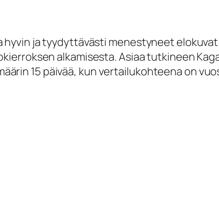
a hyvin ja tyydyttävästi menestyneet elokuva
nokierroksen alkamisesta. Asiaa tutkineen K
ärin 15 päivää, kun vertailukohteena on vuos