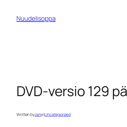
Skip
to
Nuudelisoppa
content
DVD-versio 129 p
Written by
Jani
in
Uncategorized