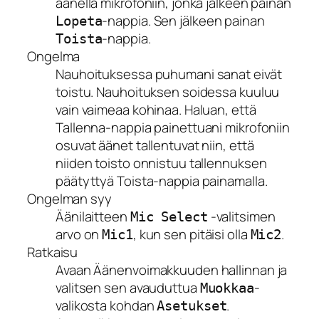
äänellä mikrofoniin, jonka jälkeen painan
-nappia. Sen jälkeen painan
Lopeta
-nappia.
Toista
Ongelma
Nauhoituksessa puhumani sanat eivät
toistu. Nauhoituksen soidessa kuuluu
vain vaimeaa kohinaa. Haluan, että
Tallenna-nappia painettuani mikrofoniin
osuvat äänet tallentuvat niin, että
niiden toisto onnistuu tallennuksen
päätyttyä Toista-nappia painamalla.
Ongelman syy
Äänilaitteen
-valitsimen
Mic Select
arvo on
, kun sen pitäisi olla
.
Mic1
Mic2
Ratkaisu
Avaan Äänenvoimakkuuden hallinnan ja
valitsen sen avauduttua
-
Muokkaa
valikosta kohdan
.
Asetukset