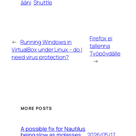
ääni
Shuttle
Firefox ei
←
Running Windows in
tallenna
VirtualBox under Linux – do I
Työpöydälle
need virus protection?
→
MORE POSTS
A possible fix for Nautilus
2026/05/17
being slow as molasses