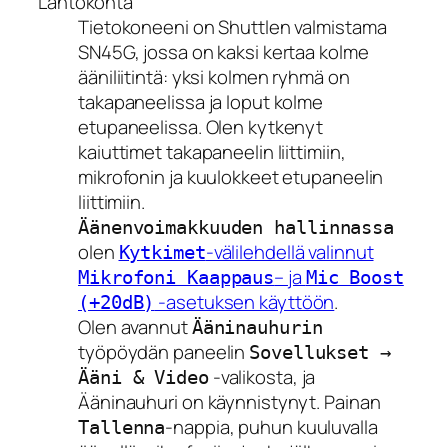
Lähtökohta
Tietokoneeni on Shuttlen valmistama
SN45G, jossa on kaksi kertaa kolme
ääniliitintä: yksi kolmen ryhmä on
takapaneelissa ja loput kolme
etupaneelissa. Olen kytkenyt
kaiuttimet takapaneelin liittimiin,
mikrofonin ja kuulokkeet etupaneelin
liittimiin.
Äänenvoimakkuuden hallinnassa
olen
-välilehdellä valinnut
Kytkimet
– ja
Mikrofoni Kaappaus
Mic Boost
-asetuksen käyttöön
.
(+20dB)
Olen avannut
Ääninauhurin
työpöydän paneelin
Sovellukset →
-valikosta, ja
Ääni & Video
Ääninauhuri on käynnistynyt. Painan
-nappia, puhun kuuluvalla
Tallenna