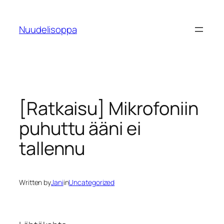
Skip
to
Nuudelisoppa
content
[Ratkaisu] Mikrofoniin
puhuttu ääni ei
tallennu
Written by
Jani
in
Uncategorized