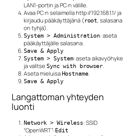
LAN1-portin ja PC:n välille.
Avaa PC:n selaimella http://192.168.1.1/ ja
kirjaudu pääkäyttäjänä (
, salasana
root
on tyhjä).
: aseta
System > Administration
pääkäyttäjälle salasana.
Save & Apply
: aseta aikavyöhyke
System > System
ja valitse
.
Sync with browser
Aseta mieluisa
.
Hostname
Save & Apply
Langattoman yhteyden
luonti
: SSID
Network > Wireless
“OpenWRT”:
Edit