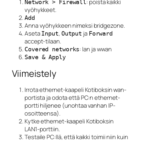
: poista kaikki
Network > Firewall
vyöhykkeet.
Add
Anna vyöhykkeen nimeksi bridgezone.
Aseta
,
ja
Input
Output
Forward
accept-tilaan.
: lan ja wwan
Covered networks
Save & Apply
Viimeistely
Irrota ethernet-kaapeli Kotiboksin wan-
portista ja odota että PC:n ethernet-
portti hiljenee (unohtaa vanhan IP-
osoitteensa).
Kytke ethernet-kaapeli Kotiboksin
LAN1-porttiin.
Testaile PC:llä, että kaikki toimii niin kuin