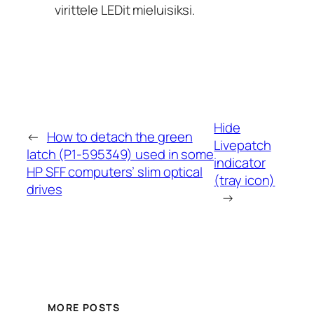
virittele LEDit mieluisiksi.
Hide
←
How to detach the green
Livepatch
latch (P1-595349) used in some
indicator
HP SFF computers’ slim optical
(tray icon)
drives
→
MORE POSTS