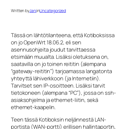
Written by
Jani
in
Uncategorized
Tässä on lähtötilanteena, että Kotiboksissa
on jo OpenWrt 18.06.2, eli sen
asennusohjeita joudut tarvittaessa
etsimään muualta. Lisäksi oletuksena on,
saatavilla on jo toinen reititin (alempana
“gateway-reititin”) tarjoamassa langatonta
yhteyttä lähiverkkoon (ja Internetiin).
Tarvitset sen IP-osoitteen. Lisäksi tarvit
tietokoneen (alempana “PC”), jossa on ssh-
asiaksohjelma ja ethernet-liitin, sekä
ethernet-kaapelin.
Teen tässä Kotiboksin neljännestä LAN-
portista (WAN-portti) erillisen hallintaportin,