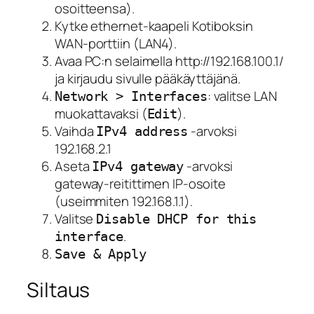
osoitteensa).
Kytke ethernet-kaapeli Kotiboksin
WAN-porttiin (LAN4).
Avaa PC:n selaimella http://192.168.100.1/
ja kirjaudu sivulle pääkäyttäjänä.
: valitse LAN
Network > Interfaces
muokattavaksi (
).
Edit
Vaihda
-arvoksi
IPv4 address
192.168.2.1
Aseta
-arvoksi
IPv4 gateway
gateway-reitittimen IP-osoite
(useimmiten 192.168.1.1).
Valitse
Disable DHCP for this
.
interface
Save & Apply
Siltaus