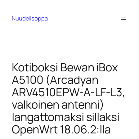
Skip
to
Nuudelisoppa
content
Kotiboksi Bewan iBox
A5100 (Arcadyan
ARV4510EPW-A-LF-L3,
valkoinen antenni)
langattomaksi sillaksi
OpenWrt 18.06.2:lla