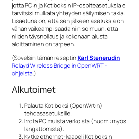
jotta PC:n ja Kotiboksin IP-osoiteasetuksia ei
tarvitsisi mulkata yhteyden säilymisen takia.
Lisäetuna on, että sen jälkeen asetuksia on
vähän vaikeampi saada niin solmuun, että
niiden täysnollaus ja kokonaan alusta
aloittaminen on tarpeen.
(Sovelsin tämän reseptin
Karl Stenerudin
Relayd Wireless Bridge in OpenWRT -
ohjeista
.)
Alkutoimet
Palauta Kotiboksi (OpenWrt:n)
tehdasasetuksille.
Irrota PC muista verkoista (huom.: myös
langattomista).
Kytke ethernet-kaapeli Kotiboksin