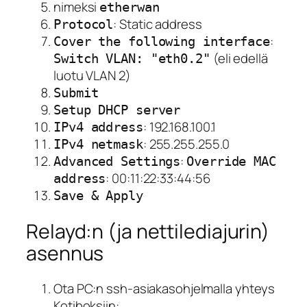
nimeksi
etherwan
: Static address
Protocol
:
Cover the following interface
(eli edellä
Switch VLAN: "eth0.2"
luotu VLAN 2)
Submit
Setup DHCP server
: 192.168.100.1
IPv4 address
: 255.255.255.0
IPv4 netmask
:
Advanced Settings
Override MAC
: 00:11:22:33:44:56
address
Save & Apply
Relayd:n (ja nettilediajurin)
asennus
Ota PC:n ssh-asiakasohjelmalla yhteys
Kotiboksiin: