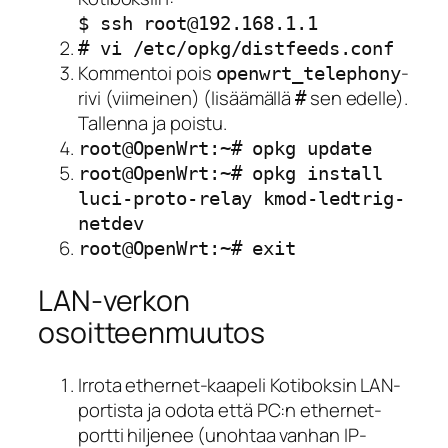
$ ssh root@192.168.1.1
# vi /etc/opkg/distfeeds.conf
Kommentoi pois
-
openwrt_telephony
rivi (viimeinen) (lisäämällä
sen edelle).
#
Tallenna ja poistu.
root@OpenWrt:~# opkg update
root@OpenWrt:~# opkg install
luci-proto-relay kmod-ledtrig-
netdev
root@OpenWrt:~# exit
LAN-verkon
osoitteenmuutos
Irrota ethernet-kaapeli Kotiboksin LAN-
portista ja odota että PC:n ethernet-
portti hiljenee (unohtaa vanhan IP-