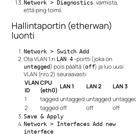
: varmista,
Network > Diagnostics
että ping toimii.
Hallintaportin (etherwan)
luonti
:
Network > Switch
Add
Ota VLAN 1:n
-portti (joka on
LAN 4
) pois päältä (
) ja luo uusi
untagged
off
VLAN (nro 2) seuraavasti:
VLAN
CPU
LAN 1
LAN 2
LAN 3
ID
(eth0)
1
tagged
untagged
untagged
untagge
2
tagged
off
off
off
Save & Apply
:
Network > Interfaces
Add new
interface