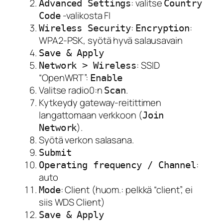
: valitse
Advanced Settings
Country
-valikosta FI
Code
:
:
Wireless Security
Encryption
WPA2-PSK, syötä hyvä salausavain
Save & Apply
: SSID
Network > Wireless
“OpenWRT”:
Enable
Valitse radio0:n
.
Scan
Kytkeydy gateway-reitittimen
langattomaan verkkoon (
Join
).
Network
Syötä verkon salasana.
Submit
:
Operating frequency / Channel
auto
: Client (huom.: pelkkä “client”, ei
Mode
siis WDS Client)
Save & Apply