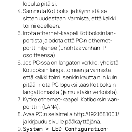
lopulta pitäisi.
Sammuta Kotiboksi ja käynnistä se
sitten uudestaan. Varmista, että kaikki
toimii edelleen.
Irrota ethernet-kaapeli Kotiboksin lan-
portista ja odota että PC:n ethernet-
portti hiljenee (unohtaa vanhan IP-
osoitteensa).
Jos PC:ssä on langaton verkko, yhdistä
Kotiboksin langattomaan ja varmista,
että kaikki toimii senkin kautta niin kuin
pitää. Irrota PC lopuksi taas Kotiboksin
langattomasta (ja muistakin verkoista).
Kytke ethernet-kaapeli Kotiboksin wan-
porttiin (LAN4).
Avaa PC:n selaimella http://192.168.100.1/
ja kirjaudu sivulle pääkäyttäjänä.
:
System > LED Configuration