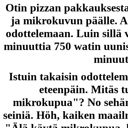
Otin pizzan pakkauksesta,
ja mikrokuvun päälle. Ai
odottelemaan. Luin sillä 
minuuttia 750 watin uunis
minuuti
Istuin takaisin odottele
eteenpäin. Mitäs t
mikrokupua"? No sehän 
seiniä. Höh, kaiken maailm
"Älä käytä mikrokupua, k