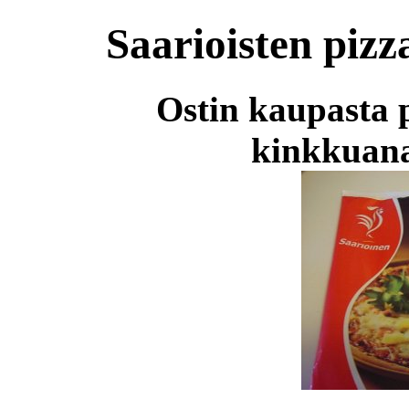
Saarioisten piz
Ostin kaupasta p
kinkkuana