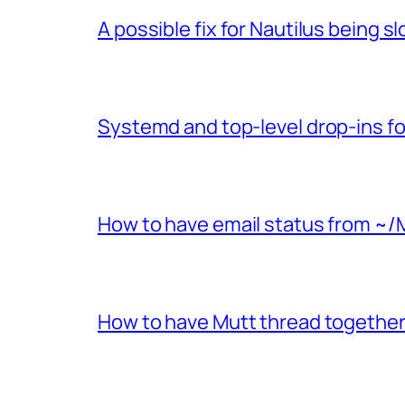
A possible fix for Nautilus being 
Systemd and top-level drop-ins fo
How to have email status from ~/
How to have Mutt thread together