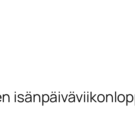
en isänpäiväviikonlo