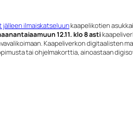
älleen ilmaiskatseluun
kaapelikotien asukkai
a maanantaiaamuun 12.11. klo 8 asti
kaapeliver
vavalikoimaan. Kaapeliverkon digitaalisten ma
sopimusta tai ohjelmakorttia, ainoastaan digiso