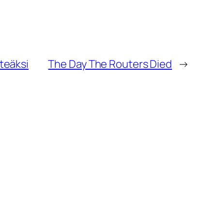
nteäksi
The Day The Routers Died
→