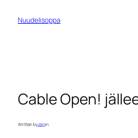
Skip
to
Nuudelisoppa
content
Cable Open! jälle
Written by
Jani
in