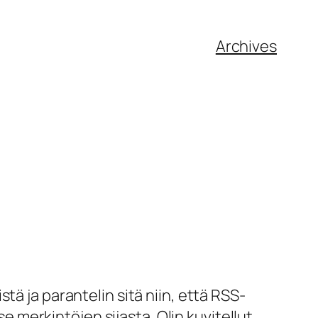
Archives
ä ja parantelin sitä niin, että RSS-
se merkintöjen sijasta. Olin kuvitellut