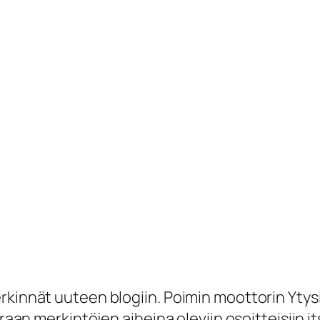
kinnät uuteen blogiin. Poimin moottorin Ytysist
raan merkintöjen aiheina oleviin osoitteisiin it