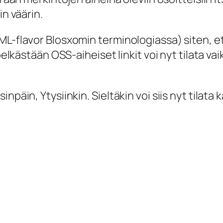
in väärin.
ML-flavor Blosxomin terminologiassa) siten, et
 pelkästään OSS-aiheiset linkit voi nyt tilata v
päin, Ytysiinkin. Sieltäkin voi siis nyt tilata k