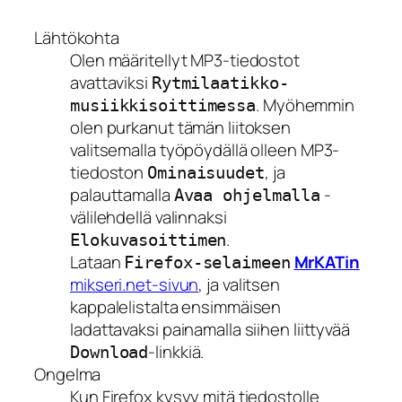
Lähtökohta
Olen määritellyt MP3-tiedostot
avattaviksi
Rytmilaatikko-
. Myöhemmin
musiikkisoittimessa
olen purkanut tämän liitoksen
valitsemalla työpöydällä olleen MP3-
tiedoston
, ja
Ominaisuudet
palauttamalla
-
Avaa ohjelmalla
välilehdellä valinnaksi
.
Elokuvasoittimen
Lataan
MrKATin
Firefox-selaimeen
mikseri.net-sivun
, ja valitsen
kappalelistalta ensimmäisen
ladattavaksi painamalla siihen liittyvää
-linkkiä.
Download
Ongelma
Kun Firefox kysyy mitä tiedostolle