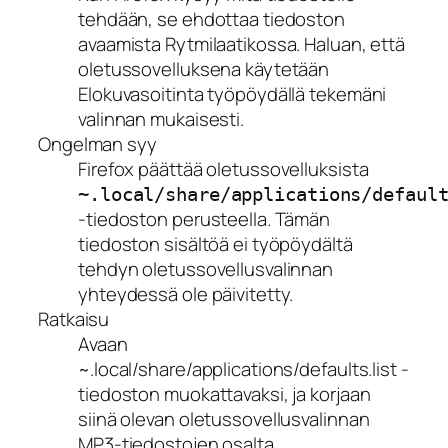
tehdään, se ehdottaa tiedoston
avaamista Rytmilaatikossa. Haluan, että
oletussovelluksena käytetään
Elokuvasoitinta työpöydällä tekemäni
valinnan mukaisesti.
Ongelman syy
Firefox päättää oletussovelluksista
~.local/share/applications/defaul
-tiedoston perusteella. Tämän
tiedoston sisältöä ei työpöydältä
tehdyn oletussovellusvalinnan
yhteydessä ole päivitetty.
Ratkaisu
Avaan
~.local/share/applications/defaults.list -
tiedoston muokattavaksi, ja korjaan
siinä olevan oletussovellusvalinnan
MP3-tiedostojen osalta.