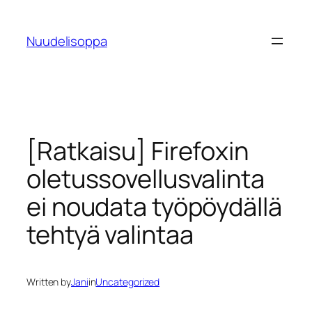
Skip
to
Nuudelisoppa
content
[Ratkaisu] Firefoxin
oletussovellusvalinta
ei noudata työpöydällä
tehtyä valintaa
Written by
Jani
in
Uncategorized