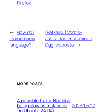
Firefox
←
How do I
[Ratkaisu] Vorbis-
learned new
ääniraidan eristäminen
language?
Ogg-videosta
→
MORE POSTS
A possible fix for Nautilus
2026/05/17
being slow as molasses
(in Ubuntu 24.04)