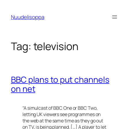
Skip
to
Nuudelisoppa
content
Tag:
television
BBC plans to put channels
on net
“A simulcast of BBC One or BBC Two,
letting UK viewers see programmes on
the web at the same time as they go out
on TV, is being planned. […] A player to let