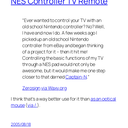
NES Controller TV Remote
“Ever wanted to control your TV with an
old school Nintendo controller? No? Well,
I have and now I do. A few weeks ago I
picked up an old school Nintendo
controller from eBay and began thinking
of a project for it – then it hit me!
Controlling the basic functions of my TV
through a NES pad would not only be
awesome, but it would make me one step
closer to that darned
Captain-N
.”
Zerosign
via Waxy.org
I think that’s a way better use for it than
as an optical
mouse
(
via /.
).
2005/08/18