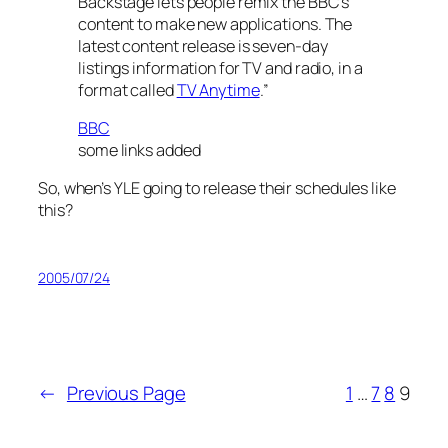
Backstage lets people remix the BBC’s
content to make new applications. The
latest content release is seven-day
listings information for TV and radio, in a
format called
TV Anytime
.”
BBC
some links added
So, when’s YLE going to release their schedules like
this?
2005/07/24
←
Previous Page
1
…
7
8
9