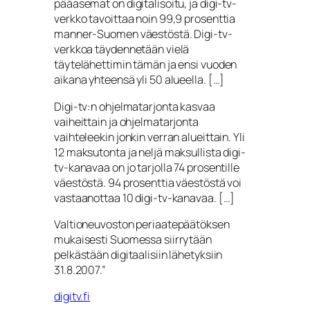
pääasemat on digitalisoitu, ja digi-tv-
verkko tavoittaa noin 99,9 prosenttia
manner-Suomen väestöstä. Digi-tv-
verkkoa täydennetään vielä
täytelähettimin tämän ja ensi vuoden
aikana yhteensä yli 50 alueella. […]
Digi-tv:n ohjelmatarjonta kasvaa
vaiheittain ja ohjelmatarjonta
vaihteleekin jonkin verran alueittain. Yli
12 maksutonta ja neljä maksullista digi-
tv-kanavaa on jo tarjolla 74 prosentille
väestöstä. 94 prosenttia väestöstä voi
vastaanottaa 10 digi-tv-kanavaa. […]
Valtioneuvoston periaatepäätöksen
mukaisesti Suomessa siirrytään
pelkästään digitaalisiin lähetyksiin
31.8.2007.”
digitv.fi