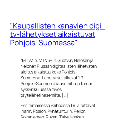
"Kaupallisten kanavien digi-
tv-lähetykset aikaistuvat
Pohjois-Suomessa"
“MTV3:n, MTV3+:n, Subtv:n, Nelosen ja
Nelonen Plussan digitaalisten lähetysten
aloitus aikaistuu koko Pohjois-
Suomessa. Lähetykset alkavat 1.9.
Pohjois-Suomen pääasemilta ja tämän
syksyn kuluessa myös
täytelähetinasemilta. […]
Ensimmäisessä vaiheessa 1.9. aloittavat
Inarin, Posion, Pyhätunturin, Pellon,
Rovaniemen, Rukan, Taivalkosken,