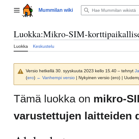
Siirry
sisältöön
Mummilan wiki
Päävalikko
Luokka
:
Mikro-SIM-korttipaikalliset
Luokka
Keskustelu
Versio hetkellä 30. syyskuuta 2023 kello 15.40 – tehnyt
Ja
(
ero
)
← Vanhempi versio
| Nykyinen versio (ero) | Uudem
Tämä luokka on
mikro-SI
varustettujen laitteiden