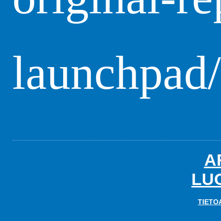
launchpad/
A
LU
TIETO