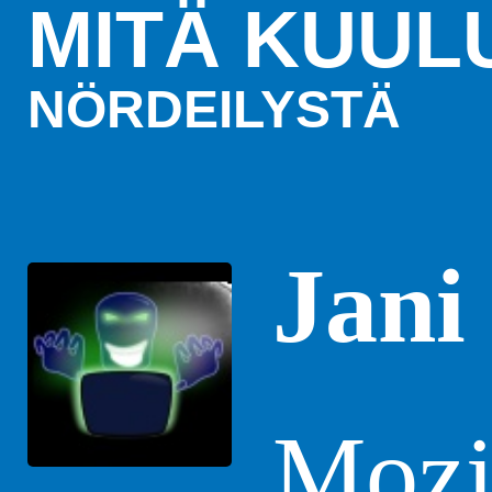
MITÄ KUUL
NÖRDEILYSTÄ
Jani
Mozil