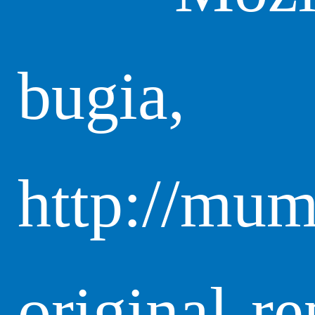
bugia,
http://mu
original-re