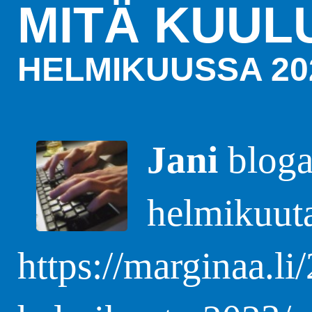
MITÄ KUUL
HELMIKUUSSA 20
Jani
blogas
helmikuut
https://marginaa.li