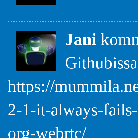
Jani
komme
Githubissa
https://mummila.n
2-1-it-always-fails
org-webrtc/