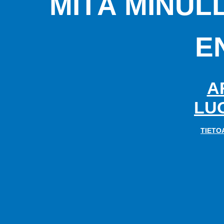
MITÄ MINUL
E
A
LU
TIETO