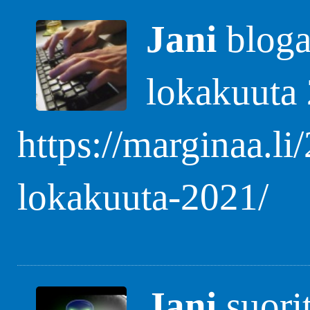
Jani
blogas
lokakuuta
https://marginaa.li
lokakuuta-2021/
Jani
suori