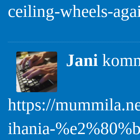
ceiling-wheels-aga
Jani
komme
https://mummila.n
ihania-%e2%80%b