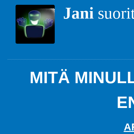
Jani
suori
MITÄ MINUL
E
A