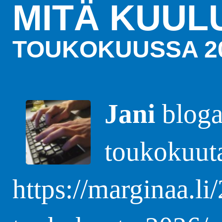
MITÄ KUUL
TOUKOKUUSSA 2
Jani
blogas
toukokuut
https://marginaa.li