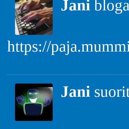
Jani
blogas
https://paja.mummi
Jani
suori