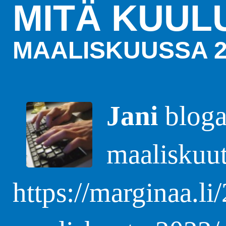
MITÄ KUUL
MAALISKUUSSA 2
Jani
blogas
maaliskuu
https://marginaa.li