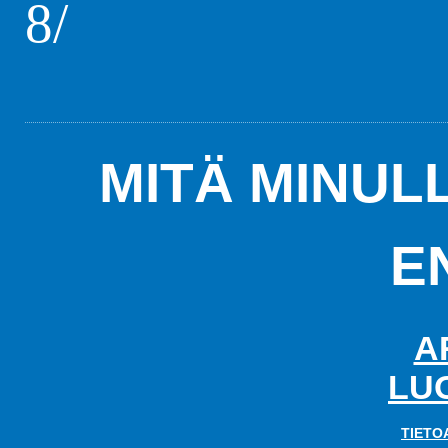
8/
MITÄ MINUL
E
A
LU
TIETO