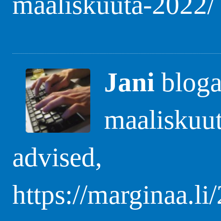
maaliskuuta-2022/
Jani
blogas
maaliskuut
advised,
https://marginaa.li