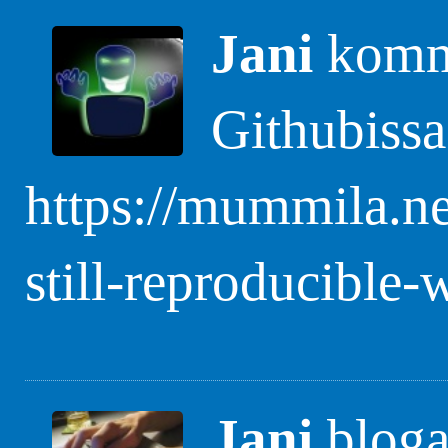
Jani
komme
Githubissa
https://mummila.n
still-reproducible-
Jani
blogas