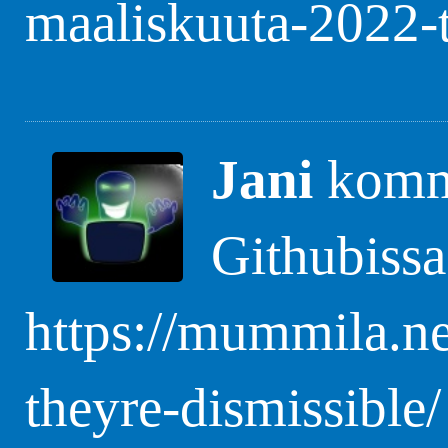
maaliskuuta-2022-t
Jani
komme
Githubissa
https://mummila.n
theyre-dismissible/