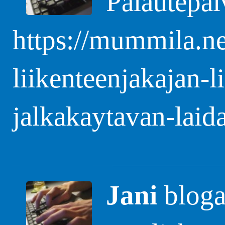
Palautepal
https://mummila.ne
liikenteenjakajan-
jalkakaytavan-laida
Jani
blogas