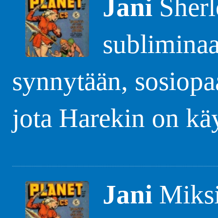
Jani
Sherl
subliminaa
synnytään, sosiopaa
jota Harekin on käy
Jani
Miksi