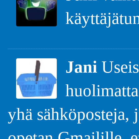
käyttäjätu
Jani
Useis
huolimatta
yhä sähköposteja, j
opetan Gmailille, 