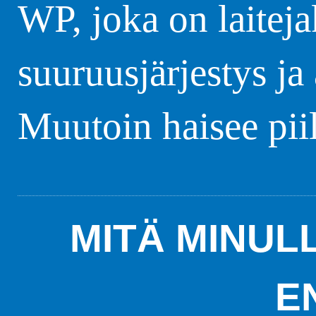
WP, joka on laite
suuruusjärjestys ja
Muutoin haisee pii
MITÄ MINUL
E