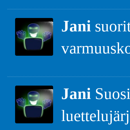
Jani
suorit
varmuusko
Jani
Suosi
luettelujär