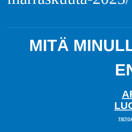
MITÄ MINUL
E
A
LU
TIETO