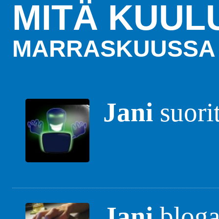
MITÄ KUUL
MARRASKUUSSA 
Jani
suori
Jani
blogas