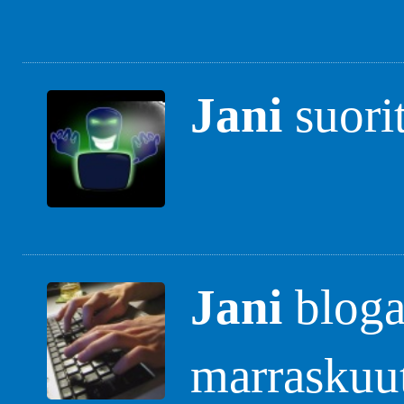
Jani
suori
Jani
blogas
marraskuu