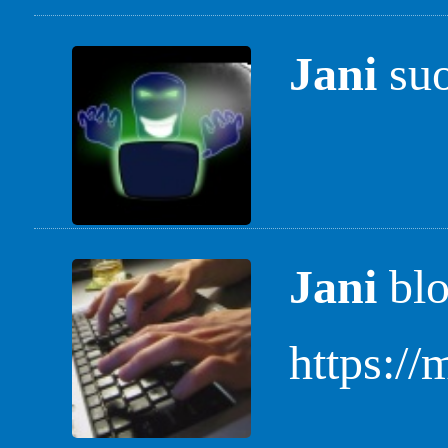
Jani
suo
Jani
blo
https://