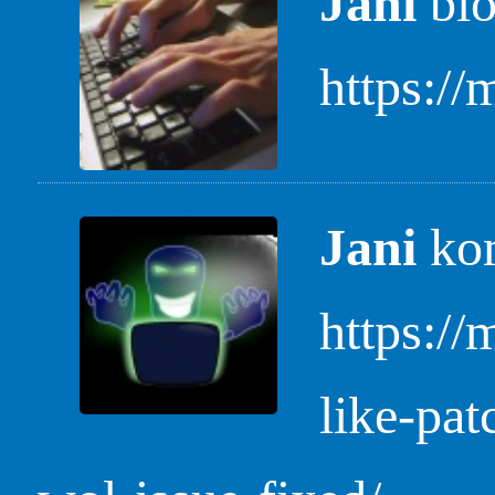
Jani
blo
https://
Jani
kom
https:/
like-pat