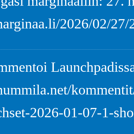
gasi marginaaliin: 27. 
marginaa.li/2026/02/27
mentoi Launchpadissa
/mummila.net/kommentit
chset-2026-01-07-1-shou