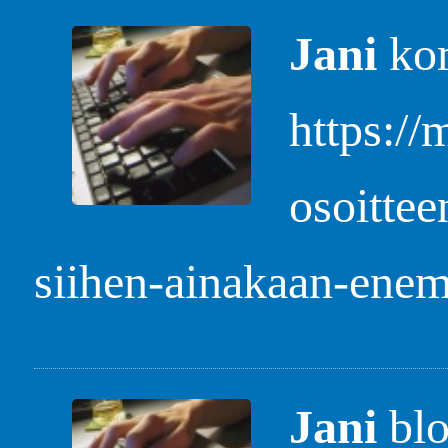
Jani
kom
https:/
osoittee
siihen-ainakaan-enemp
Jani
blo