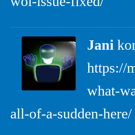
wol-issue-fixed/
Jani
kom
https:/
what-wa
all-of-a-sudden-here/