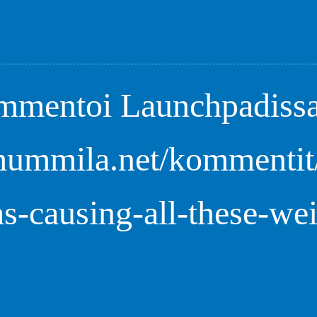
mentoi Launchpadissa
/mummila.net/kommentit
s-causing-all-these-wei