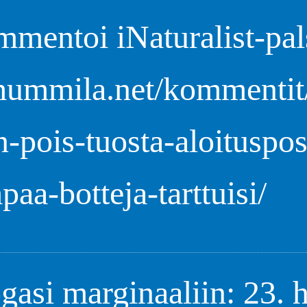
mentoi iNaturalist-pals
/mummila.net/kommentit
n-pois-tuosta-aloituspos
aa-botteja-tarttuisi/
gasi marginaaliin: 23. 