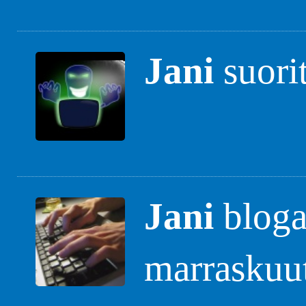
Jani
suori
Jani
blogas
marraskuu