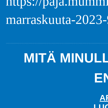
https://paja.mummi
marraskuuta-2023-
MITÄ MINUL
E
A
LU