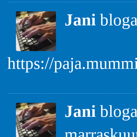
Jani
blogas
https://paja.mummi
Jani
blogas
marraskuu