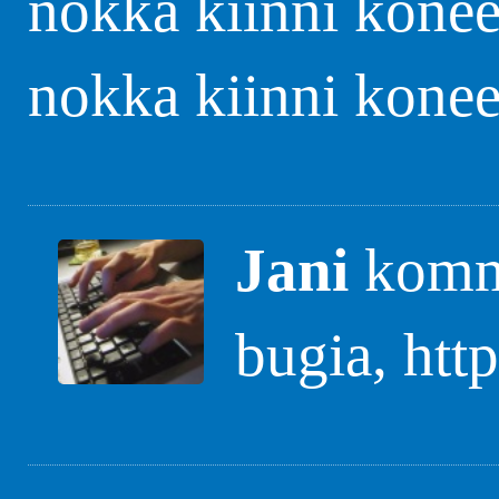
nokka kiinni konee
nokka kiinni konee
Jani
komme
bugia, htt