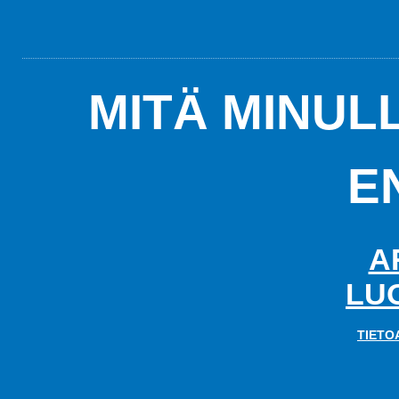
MITÄ MINUL
E
A
LU
TIETO