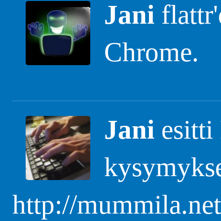
Jani
flattr
Chrome.
Jani
esitt
kysymyks
http://mummila.net