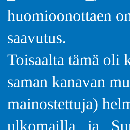
huomioonottaen on
saavutus.
Toisaalta tämä oli 
saman kanavan mui
mainostettuja) hel
ulkomailla_ ja _Su