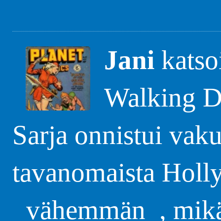
Jani
katso
Walking D
Sarja onnistui vak
tavanomaista Holl
_vähemmän_, mikä