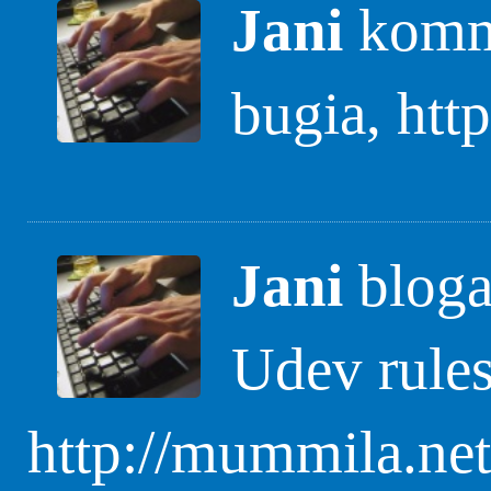
Jani
komme
bugia, htt
Jani
bloga
Udev rules
http://mummila.net