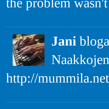
the problem wasn't 
Jani
bloga
Naakkojen
http://mummila.net