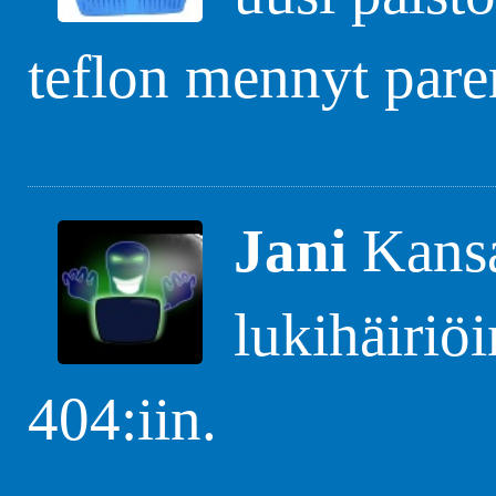
teflon mennyt pare
Jani
Kansa
lukihäiriöi
404:iin.