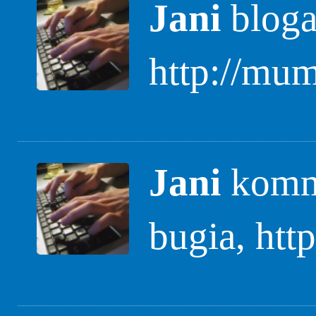
Jani
blogas
http://mum
Jani
komme
bugia, htt