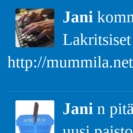
Jani
komme
Lakritsiset
http://mummila.net
Jani
n pitä
uusi paisto