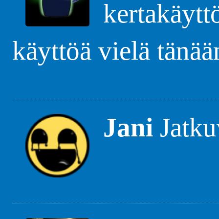
kertakäyttö
käyttöä vielä tänää
Jani
Jatkuv