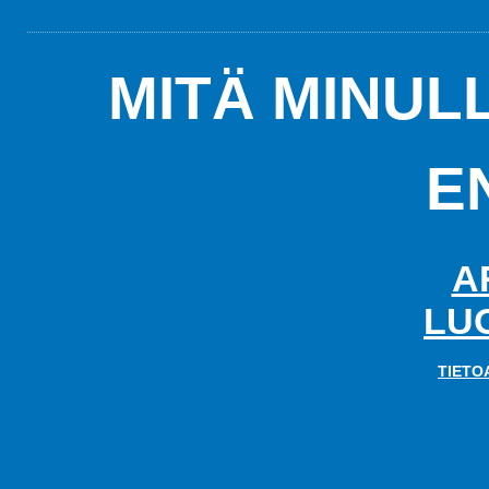
MITÄ MINUL
E
A
LU
TIETO