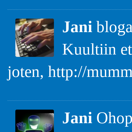
Jani
bloga
Kuultiin et
joten, http://mummi
Jani
Ohops,