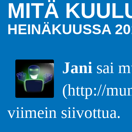
MITÄ KUUL
HEINÄKUUSSA 20
Jani
sai m
(http://mu
viimein siivottua.