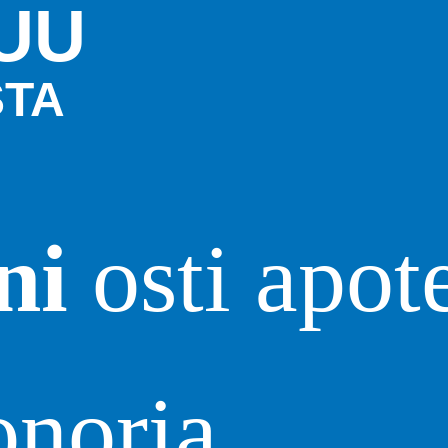
UU
STA
ni
osti apot
onoria.