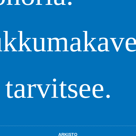
kkumakave
arvitsee.
ARKISTO