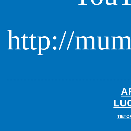
http://mum
A
LU
TIETO