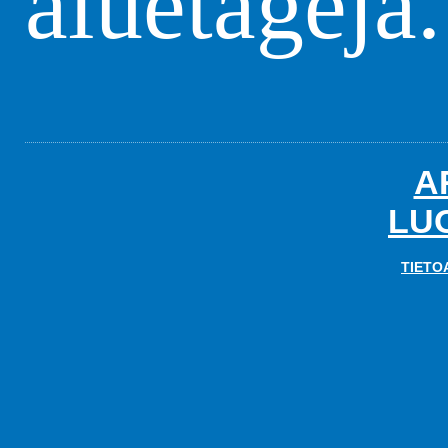
aluetägejä.
A
LU
TIETO