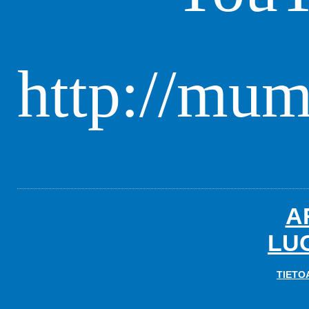
http://mum
A
LU
TIETO