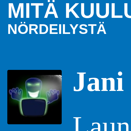
MITÄ KUUL
NÖRDEILYSTÄ
Jani
Laun