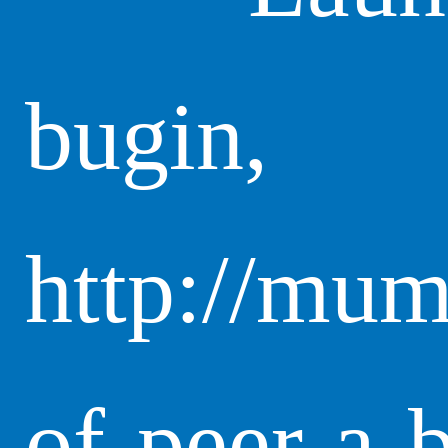
bugin,
http://mum
of-peer-a-b