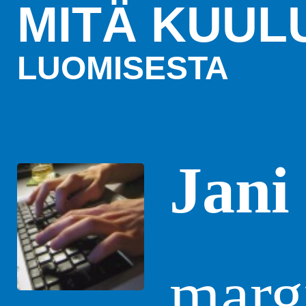
MITÄ KUUL
LUOMISESTA
Jani
margi