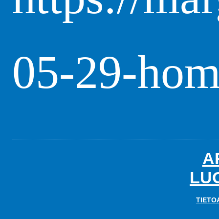
05-29-homo
A
LU
TIETO