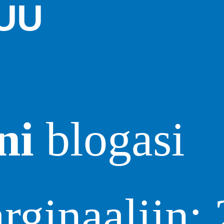
UU
ni
blogasi
rginaaliin: 