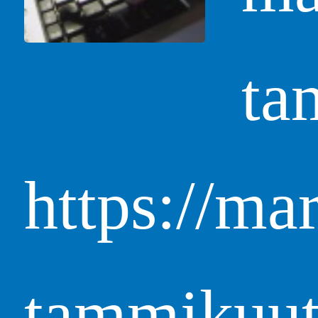
ta
https://ma
tammikuut