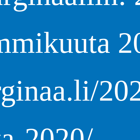
mmikuuta 2
rginaa.li/20
a-2020/