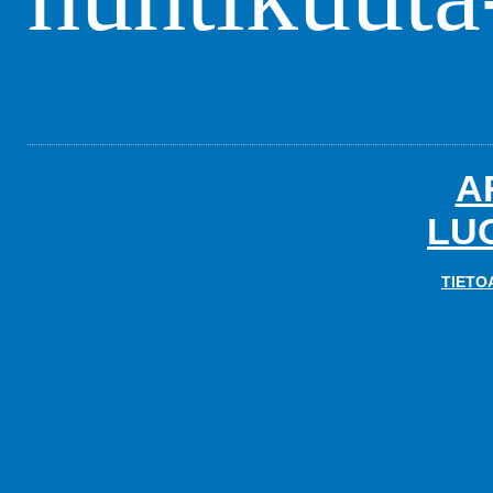
A
LU
TIETO