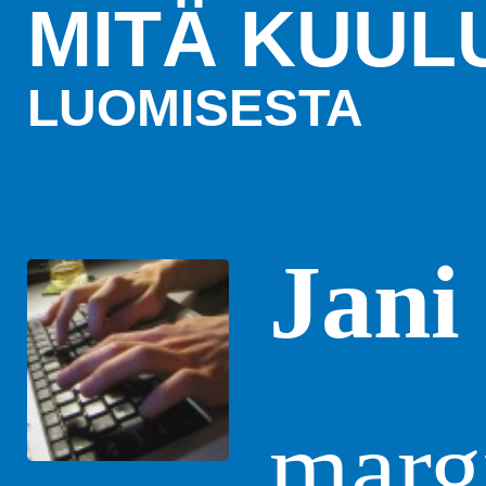
MITÄ KUUL
LUOMISESTA
Jani
margi