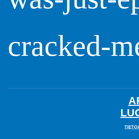
cracked-m
A
LU
TIETO