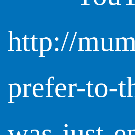
http://mum
prefer-to-t
was-just-ep