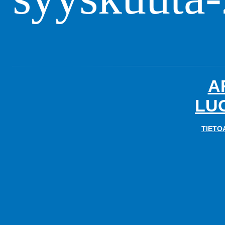
A
LU
TIETO