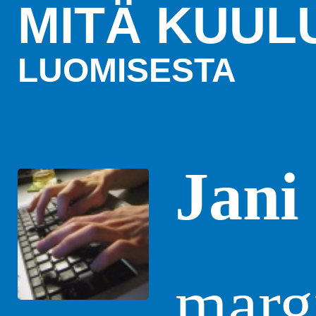
MITÄ KUUL
LUOMISESTA
Jani
margi