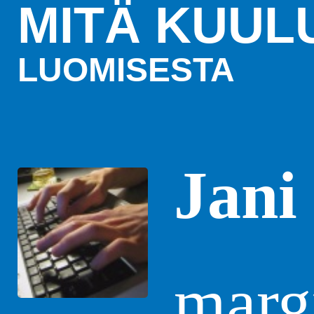
MITÄ KUUL
LUOMISESTA
Jani
margi