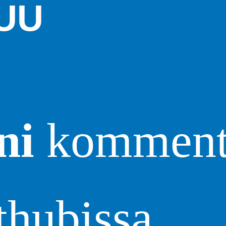
UU
ni
kommento
thubissa,