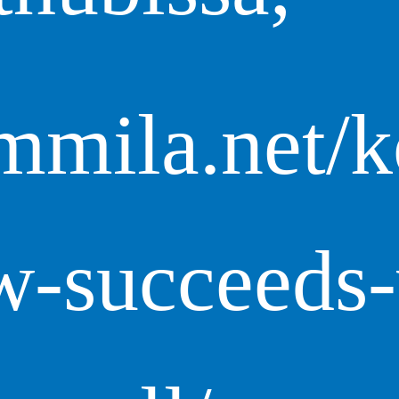
mmila.net/
w-succeeds-