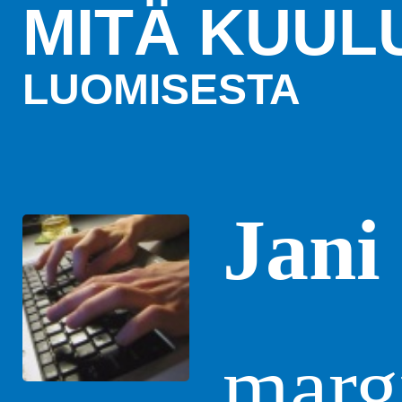
MITÄ KUUL
LUOMISESTA
Jani
margi