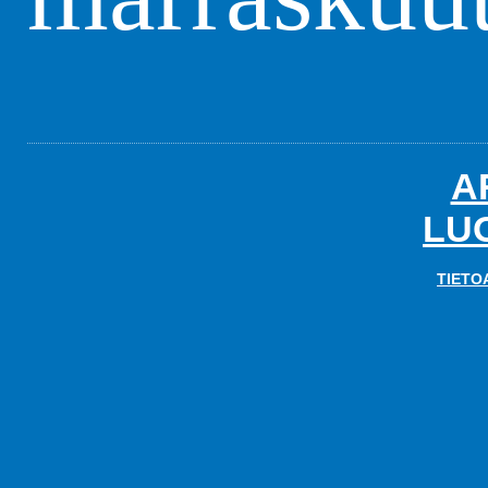
A
LU
TIETO