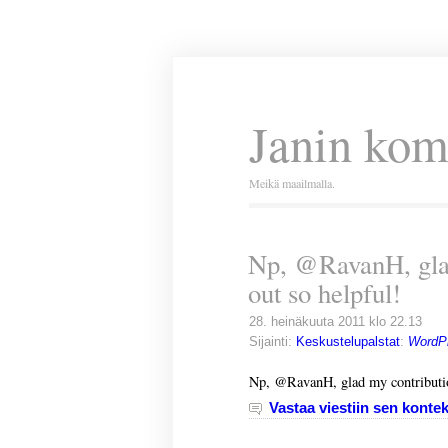
Janin kom
Meikä maailmalla.
Np, @RavanH, glad
out so helpful!
28. heinäkuuta 2011 klo 22.13
Sijainti:
Keskustelupalstat
:
WordPr
Np, @RavanH, glad my contributio
Vastaa viestiin sen kontek