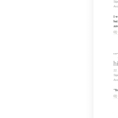
Sija
Ava
I w
but
zer
”
h
22.
Sija
Ava
”To