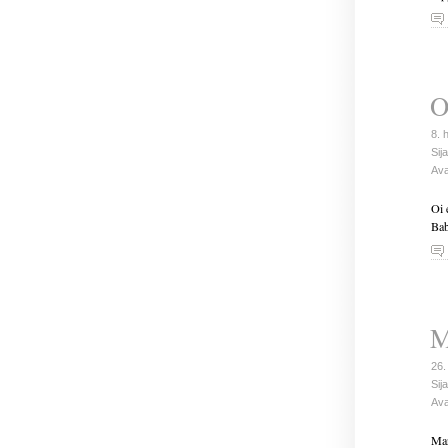
O
8. 
Sija
Ava
Oi 
Bab
M
26.
Sija
Ava
Mar