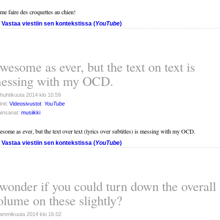
ime faire des croquettes au chien!
Vastaa viestiin sen kontekstissa (
YouTube
)
wesome as ever, but the text on text is
essing with my OCD.
 huhtikuuta 2014 klo 10.59
inti:
Videosivustot
:
YouTube
insanat:
musiikki
some as ever, but the text over text (lyrics over subtitles) is messing with my OCD.
Vastaa viestiin sen kontekstissa (
YouTube
)
 wonder if you could turn down the overall
olume on these slightly?
tammikuuta 2014 klo 16.02