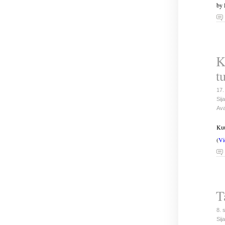
by 
K
t
17.
Sija
Ava
Kuu
(
Vi
T
8. 
Sija