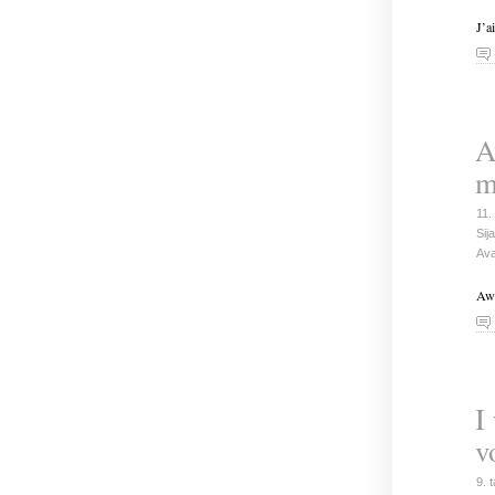
J’a
A
m
11.
Sija
Ava
Awe
I
v
9. 