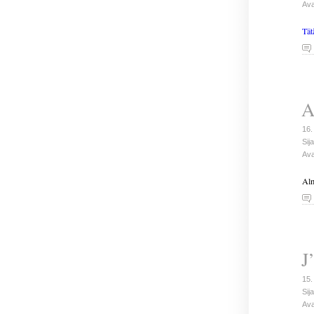
Ava
Tät
A
16.
Sija
Ava
Alm
J
15.
Sija
Ava