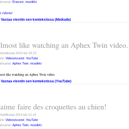
insanat:
Erasure
,
musiikki
ä videota
!
Vastaa viestiin sen kontekstissa (
Matkalla
)
lmost like watching an Aphex Twin video.
 kesäkuuta 2014 klo 18.23
inti:
Videosivustot
:
YouTube
insanat:
Aphex Twin
,
musiikki
ost like watching an Aphex Twin video.
Vastaa viestiin sen kontekstissa (
YouTube
)
’aime faire des croquettes au chien!
 huhtikuuta 2014 klo 12.16
inti:
Videosivustot
:
YouTube
insanat:
Aphex Twin
,
musiikki