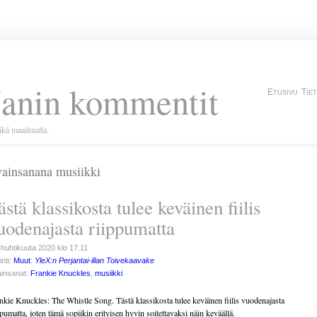
Janin kommentit
Etusivu
Tie
kä maailmalla.
ainsanana musiikki
ästä klassikosta tulee keväinen fiilis
uodenajasta riippumatta
 huhtikuuta 2020 klo 17.11
inti:
Muut
:
YleX:n Perjantai-illan Toivekaavake
insanat:
Frankie Knuckles
,
musiikki
nkie Knuckles: The Whistle Song. Tästä klassikosta tulee keväinen fiilis vuodenajasta
ppumatta, joten tämä sopiikin erityisen hyvin soitettavaksi näin keväällä.