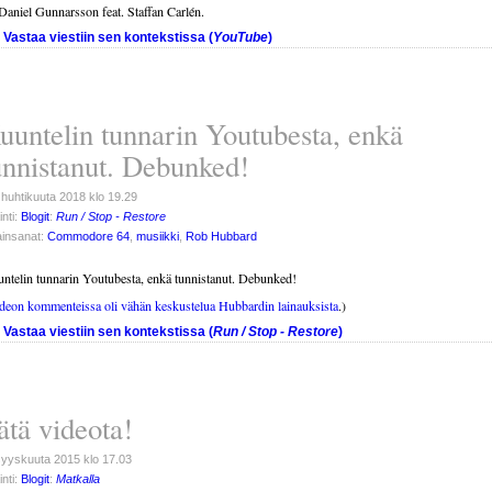
Daniel Gunnarsson feat. Staffan Carlén.
Vastaa viestiin sen kontekstissa (
YouTube
)
uuntelin tunnarin Youtubesta, enkä
unnistanut. Debunked!
 huhtikuuta 2018 klo 19.29
inti:
Blogit
:
Run / Stop - Restore
insanat:
Commodore 64
,
musiikki
,
Rob Hubbard
ntelin tunnarin Youtubesta, enkä tunnistanut. Debunked!
deon kommenteissa oli vähän keskustelua Hubbardin lainauksista
.)
Vastaa viestiin sen kontekstissa (
Run / Stop - Restore
)
ätä videota!
syyskuuta 2015 klo 17.03
inti:
Blogit
:
Matkalla