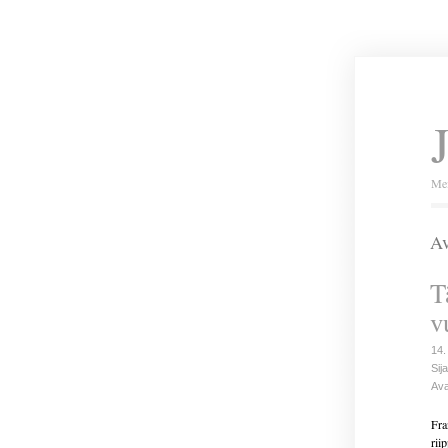
Mei
Av
T
v
14.
Sija
Ava
Fra
rii