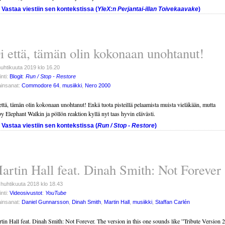
Vastaa viestiin sen kontekstissa (
YleX:n Perjantai-illan Toivekaavake
)
i että, tämän olin kokonaan unohtanut!
huhtikuuta 2019 klo 16.20
inti:
Blogit
:
Run / Stop - Restore
insanat:
Commodore 64
,
musiikki
,
Nero 2000
että, tämän olin kokonaan unohtanut! Enkä tuota pisteillä pelaamista muista vieläkään, mutta
y Elephant Walkin ja pöllön reaktion kyllä nyt taas hyvin elävästi.
Vastaa viestiin sen kontekstissa (
Run / Stop - Restore
)
artin Hall feat. Dinah Smith: Not Forever
 huhtikuuta 2018 klo 18.43
inti:
Videosivustot
:
YouTube
insanat:
Daniel Gunnarsson
,
Dinah Smith
,
Martin Hall
,
musiikki
,
Staffan Carlén
tin Hall feat. Dinah Smith: Not Forever. The version in this one sounds like ”Tribute Version 2