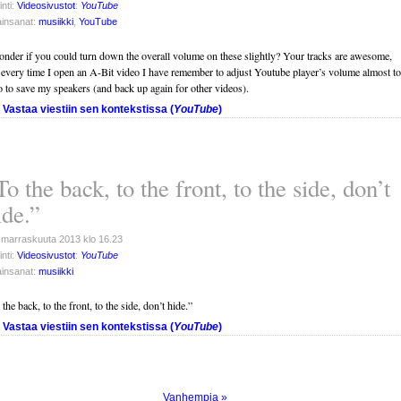
inti:
Videosivustot
:
YouTube
insanat:
musiikki
,
YouTube
onder if you could turn down the overall volume on these slightly? Your tracks are awesome,
 every time I open an A-Bit video I have remember to adjust Youtube player’s volume almost to
o to save my speakers (and back up again for other videos).
Vastaa viestiin sen kontekstissa (
YouTube
)
To the back, to the front, to the side, don’t
ide.”
 marraskuuta 2013 klo 16.23
inti:
Videosivustot
:
YouTube
insanat:
musiikki
 the back, to the front, to the side, don’t hide.”
Vastaa viestiin sen kontekstissa (
YouTube
)
Vanhempia »