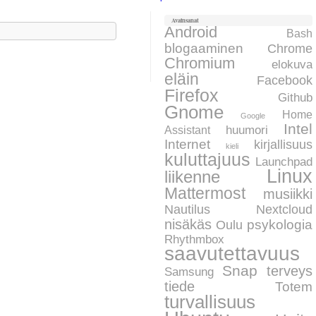
Avainsanat
aku:
Android
Bash
blogaaminen
Chrome
Chromium
elokuva
eläin
Facebook
Firefox
Github
Gnome
Home
Google
Intel
huumori
Assistant
Internet
kirjallisuus
kieli
kuluttajuus
Launchpad
Linux
liikenne
Mattermost
musiikki
Nautilus
Nextcloud
nisäkäs
psykologia
Oulu
Rhythmbox
saavutettavuus
Snap
terveys
Samsung
tiede
Totem
turvallisuus