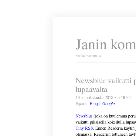
Janin kom
Meikä maailmalla.
Newsblur vaikutti p
lupaavalta
14. maaliskuuta 2013 klo 18.29
Sijainti:
Blogit
:
Google
Newsblur
(joka on kuulemma perust
vaikutti pikaisella kokeilulla lup
Tiny RSS
. Ennen Readeria käytin
olemassa. Readeriin tottuneen täyty