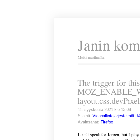
Janin kom
Meikä maailmalla.
The trigger for this
MOZ_ENABLE_W
layout.css.devPixe
11. syyskuuta 2021 klo 13.08
Sijainti:
Vianhallintajärjestelmät
:
M
Avainsanat:
Firefox
I can’t speak for Jeroen, but I pla