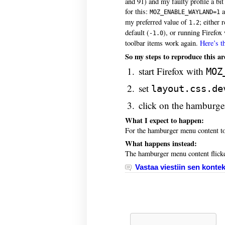
and 91) and my faulty profile a bit
for this:
a
MOZ_ENABLE_WAYLAND=1
my preferred value of
; either 
1.2
default (
), or running Firefox
-1.0
toolbar items work again.
Here’s t
So my steps to reproduce this ar
start Firefox with
MOZ
set
layout.css.de
click on the hamburg
What I expect to happen:
For the hamburger menu content t
What happens instead:
The hamburger menu content flicker
Vastaa viestiin sen kontek
Haku: