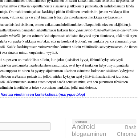
n ihanneihmisen toteuttamiseen pyrkiminen on sekin kaiketi lähtöisin sisäisestä tarpeesta, se
llyttää myös riittävää vapautta noista sisäisistä ja ulkoisista paineista, eli mahdollisuutta tehdä
intoja. On mahdotonta jaksaa keskittyä pitkän tähtäimen tavoitteisiin, jos on vaikkapa liian
issään, viluissaan ja väsynyt (näinkin tylsän yksinkertaisia esimerkkejä käyttääkseni).
taavanlaisiksi sisäisten, omien vaikutusmahdollisuuksien ulkopuolella olevien tekijöiden ja
saalta ulkoisten paineiden aiheuttamaksi laskisin tuon
pääsisinpä-tästä-alkuviikosta-ohi-vähiten-
nolla-mielellä
: jos on esimerkiksi taipumusta ahdistua tietyissä arjen tilanteissa, eikä niitä arjen
anteita voi paeta (vaikkapa sen takia, että ne kuuluvat työhön), on hankala pyrkiä elämään hyvää
mää. Kaikki keskittymisen voimavarathan kuluvat silloin välittömään selviytymiseeen. Se lienee
i osa ainakin minun ongelmieni vyyhtiä.
ä super-zen on mahdollista silloin, kun joko a) sisäiset kyvyt, lähinnä kyky selviytyä
äristön asettamista haasteista stressaantumatta, ovat hyvät (mikä on tietysti synnynnäistä
enkauppaa) tai sitten b) pystyy sijoittamaan ulkoisen elämänsä kokonaan sisäisten kykyjensä
itteiden asettamiin puitteisiin, jolloin niiden kykyjen rajat ylittäviin haasteisiin ei juurikaan
mää. Jälkimmäinen saattaa sitten tietysti saada sellaiset mitat, että sen pitemmän tähtäimen
aaliminän tavoittelusta tulee vuorostaan hankalaa, jollei mahdotonta.
Vastaa viestiin sen kontekstissa (
maryque blog
)
Avainsanat
aku:
Android
Bash
blogaaminen
Chrome