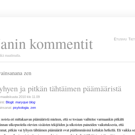
Janin kommentit
Etusivu
Tie
kä maailmalla.
ainsanana zen
yhyen ja pitkän tähtäimen päämääristä
 maaliskuuta 2010 klo 11.09
inti:
Blogit
:
maryque blog
insanat:
psykologia
,
zen
i noista eri mittakaavan päämääristä mieleen, että se tosiaan vaihtelee varmaankin pitkälti
linnan ulkopuolella olevien sisäisten tekijöiden ja ulkoisten paineiden vaikutuksesta, että
mat, pitkän vai lyhyen tähtäimen päämäärät ovat päällimmäisinä kullakin hetkellä. Eli vaikka se