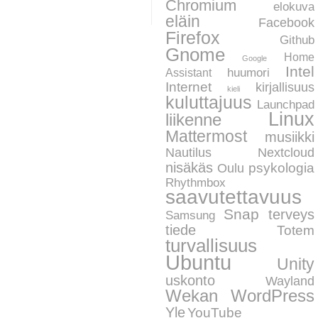
Chromium
elokuva
eläin
Facebook
Firefox
Github
Gnome
Home
Google
Intel
huumori
Assistant
Internet
kirjallisuus
kieli
kuluttajuus
Launchpad
Linux
liikenne
Mattermost
musiikki
Nautilus
Nextcloud
nisäkäs
psykologia
Oulu
Rhythmbox
saavutettavuus
Snap
terveys
Samsung
tiede
Totem
turvallisuus
Ubuntu
Unity
uskonto
Wayland
WordPress
Wekan
Yle
YouTube