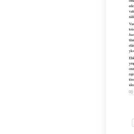
oma
ede
val
näl
Vas
toi
huo
til
elä
yks
Ehk
ymp
onn
rajo
tör
ide
H