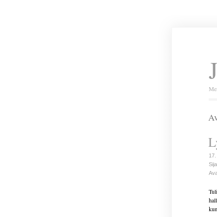
Mei
Av
L
17.
Sija
Ava
Tul
hal
kum