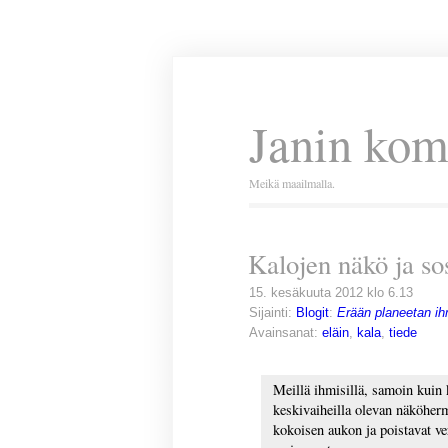
Janin kom
Meikä maailmalla.
Kalojen näkö ja so
15. kesäkuuta 2012 klo 6.13
Sijainti:
Blogit
:
Erään planeetan ih
Avainsanat:
eläin
,
kala
,
tiede
Meillä ihmisillä, samoin kuin 
keskivaiheilla olevan näköhe
kokoisen aukon ja poistavat v