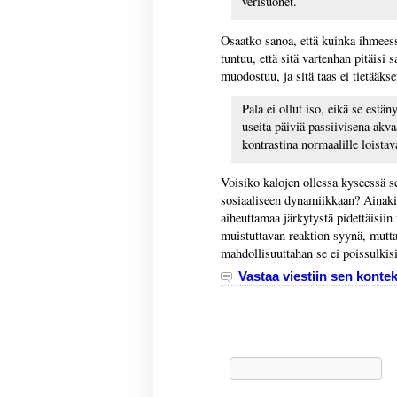
verisuonet.
Osaatko sanoa, että kuinka ihmeess
tuntuu, että sitä vartenhan pitäisi 
muodostuu, ja sitä taas ei tietääkse
Pala ei ollut iso, eikä se estä
useita päiviä passiivisena akva
kontrastina normaalille loistav
Voisiko kalojen ollessa kyseessä sel
sosiaaliseen dynamiikkaan? Ainaki
aiheuttamaa järkytystä pidettäisii
muistuttavan reaktion syynä, mutta
mahdollisuuttahan se ei poissulkisi,
Vastaa viestiin sen kontek
Haku: