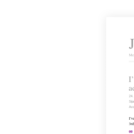
Mei
I
a
24.
Sija
Ava
I’v
3rd
@@