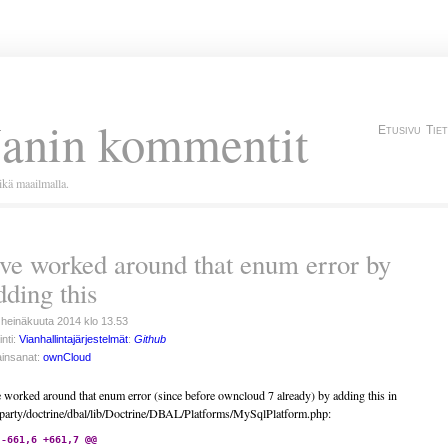
Janin kommentit
Etusivu
Tie
kä maailmalla.
’ve worked around that enum error by
dding this
 heinäkuuta 2014 klo 13.53
inti:
Vianhallintajärjestelmät
:
Github
insanat:
ownCloud
e worked around that enum error (since before owncloud 7 already) by adding this in
party/doctrine/dbal/lib/Doctrine/DBAL/Platforms/MySqlPlatform.php:
 -661,6 +661,7 @@