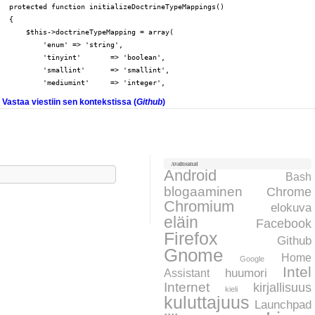
   protected function initializeDoctrineTypeMappings()

  {

           'enum' => 'string',
           'tinyint'       => 'boolean',

           'smallint'      => 'smallint',

           'mediumint'     => 'integer',
Vastaa viestiin sen kontekstissa (
Github
)
Avainsanat
aku:
Android
Bash
blogaaminen
Chrome
Chromium
elokuva
eläin
Facebook
Firefox
Github
Gnome
Home
Google
Intel
huumori
Assistant
Internet
kirjallisuus
kieli
kuluttajuus
Launchpad