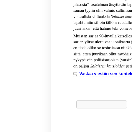
jaksosta” -asetelman ärsyttävän lap
saman tyylin olin valmis sallimaan,
Salaiset kan
visuaalisia viittauksia
tapahtumiin silloin tällöin ruudulle 
juuri siksi, että hahmo teki com
Muistan sarjaa 90-luvulla katselles
sarjan ylitse ulottuvaa juonikaarta
en tiedä oliko se tosiasiassa niink
siitä, etten juurikaan ollut myöhäis
nykypäivän poliisisarjoista (varsin
Salaisten kansioiden
on paljon
peri
Vastaa viestiin sen kontek
Haku: