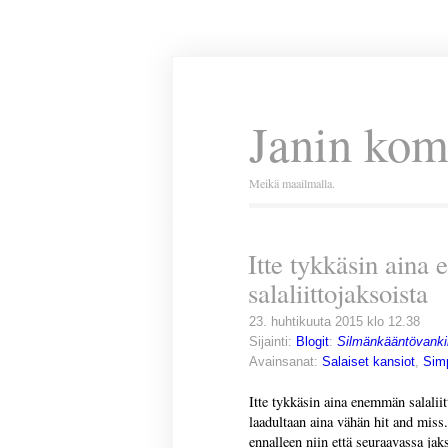
Janin kom
Meikä maailmalla.
Itte tykkäsin ain
salaliittojaksoista
23. huhtikuuta 2015 klo 12.38
Sijainti:
Blogit
:
Silmänkääntövanki
Avainsanat:
Salaiset kansiot
,
Sim
Itte tykkäsin aina enemmän salaliit
laadultaan aina vähän hit and miss.
ennalleen niin että seuraavassa jaks