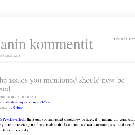
Janin kommentit
Etusivu
Tie
kä maailmalla.
he issues you mentioned should now be
ixed
 kesäkuuta 2015 klo 16.17
inti:
Vianhallintajärjestelmät
:
Github
insanat:
Github
@PeterDaveHello
, the issues you mentioned should now be fixed. (I’m making this comment i
e you’re not receiving notifications about the fix commits and test automaton pass, but do tell if
e fixes are needed.)