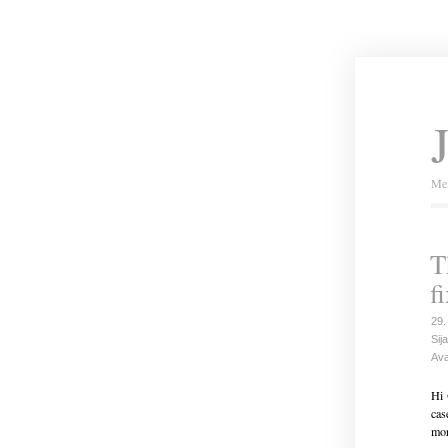
Mei
T
f
29.
Sija
Ava
Hi
cas
mor