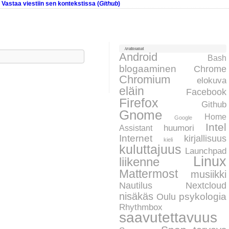
Vastaa viestiin sen kontekstissa (
Github
)
Avainsanat
aku:
Android
Bash
blogaaminen
Chrome
Chromium
elokuva
eläin
Facebook
Firefox
Github
Gnome
Home
Google
Intel
huumori
Assistant
Internet
kirjallisuus
kieli
kuluttajuus
Launchpad
Linux
liikenne
Mattermost
musiikki
Nautilus
Nextcloud
nisäkäs
psykologia
Oulu
Rhythmbox
saavutettavuus