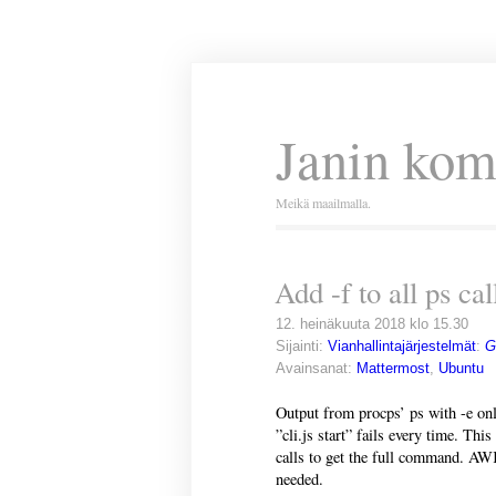
Janin kom
Meikä maailmalla.
Add -f to all ps ca
12. heinäkuuta 2018 klo 15.30
Sijainti:
Vianhallintajärjestelmät
:
G
Avainsanat:
Mattermost
,
Ubuntu
Output from procps’ ps with -e on
”cli.js start” fails every time. Th
calls to get the full command. AW
needed.