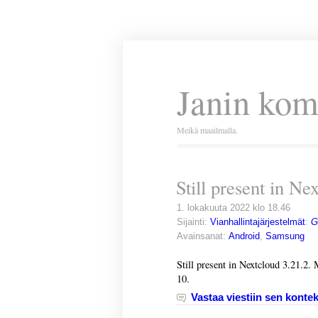
Janin kom
Meikä maailmalla.
Still present in Ne
1. lokakuuta 2022 klo 18.46
Sijainti:
Vianhallintajärjestelmät
:
G
Avainsanat:
Android
,
Samsung
Still present in Nextcloud 3.21.2
10.
Vastaa viestiin sen kontek