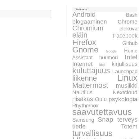
Avainsanat
aku:
Android
Bash
blogaaminen
Chrome
Chromium
elokuva
eläin
Facebook
Firefox
Github
Gnome
Home
Google
Intel
huumori
Assistant
Internet
kirjallisuus
kieli
kuluttajuus
Launchpad
Linux
liikenne
Mattermost
musiikki
Nautilus
Nextcloud
nisäkäs
psykologia
Oulu
Rhythmbox
saavutettavuus
Snap
terveys
Samsung
tiede
Totem
turvallisuus