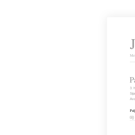
Mei
P
3. 
Sija
Ava
Pal