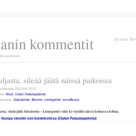
Janin kommentit
Etusivu
Tie
kä maailmalla.
aljasta, sileää jäätä näissä paikoissa
huhtikuuta 2023 klo 18.53
inti:
Muut
:
Oulun Palautepalvelu
insanat:
Jääsalontie
,
liikenne
,
Limingantie
,
turvallisuus
jasta, sileää jäätä Jääsalontie—Limingantie-välin kl-väylällä näissä kolmessa kohtaa.
Vastaa viestiin sen kontekstissa (
Oulun Palautepalvelu
)