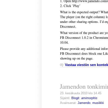
1. Open http://www.jamendo.com/
2. Click ’Play’
What is the expected output? What
The player (on the right column) l
under other sharing options. I’d ex
Disconnect.
What version of the product are y
FB Disconnect 1.0.2 in Chromium 
10.04.
Please provide any additional info
FB Disconnect does block one Like
showing up on the page.
Vastaa viestiin sen kontek
Jamendon tonkimin
23. kesäkuuta 2010 klo 14.45
Sijainti:
Blogit
:
amimorphis
Avainsanat:
Jamendo
,
musiikki